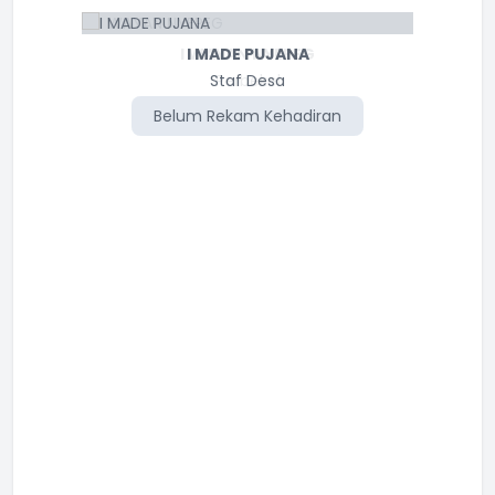
I WAYAN NYEPEG
I MADE PUJANA
Staf Desa
Perbekel
Belum Rekam Kehadiran
Belum Rekam Kehadiran