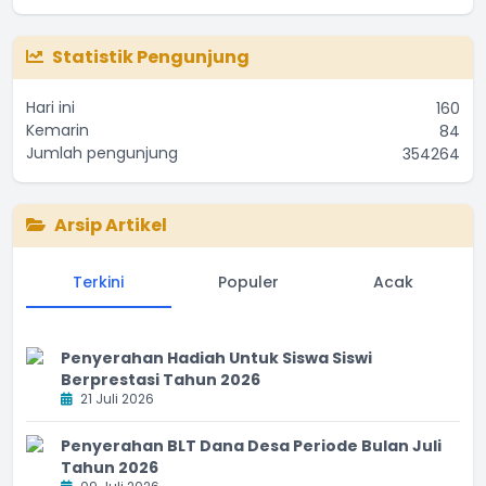
Bar chart with 2 data series.
End of interactive chart.
The chart has 1 X axis displaying categories.
The chart has 1 Y axis displaying values. Range: 0 to 35000
Statistik Pengunjung
Hari ini
160
Kemarin
84
Jumlah pengunjung
354264
Arsip Artikel
Terkini
Populer
Acak
Penyerahan Hadiah Untuk Siswa Siswi
Berprestasi Tahun 2026
21 Juli 2026
Penyerahan BLT Dana Desa Periode Bulan Juli
Tahun 2026