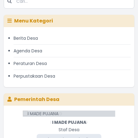
Menu Kategori
Berita Desa
Agenda Desa
Peraturan Desa
Perpustakaan Desa
Pemerintah Desa
I WAYAN NYEPEG
I MADE PUJANA
Staf Desa
Perbekel