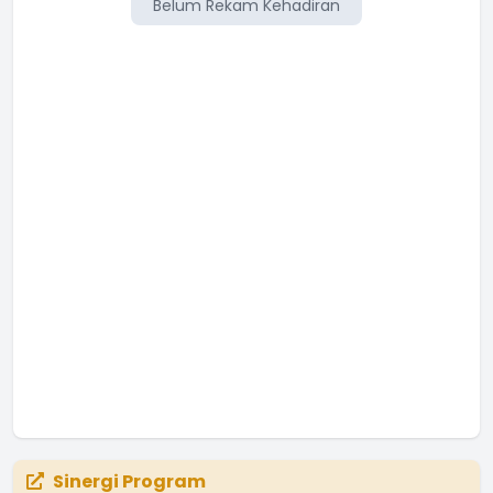
Belum Rekam Kehadiran
Belum Rekam Kehadiran
Sinergi Program