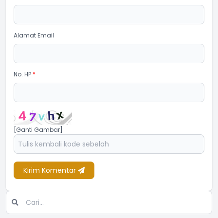
Alamat Email
No. HP
*
[Ganti Gambar]
Kirim Komentar