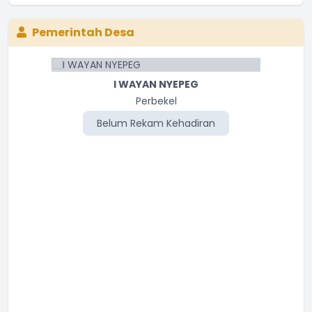
Pemerintah Desa
I WAYAN NYEPEG
I MADE PUJANA
Staf Desa
Perbekel
Belum Rekam Kehadiran
Belum Rekam Kehadiran