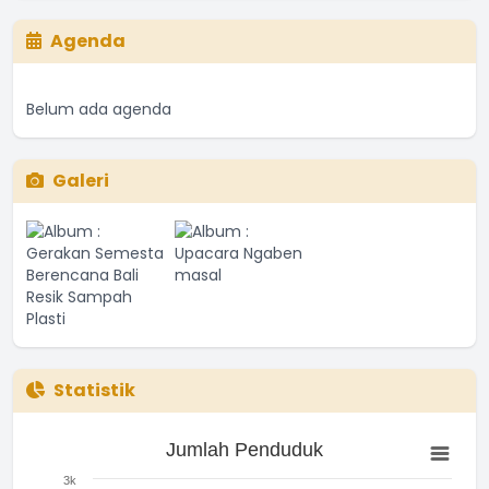
Agenda
Belum ada agenda
Galeri
Statistik
Jumlah Penduduk
Jumlah Penduduk
Bar chart with 3 bars.
The chart has 1 X axis displaying categories.
3k