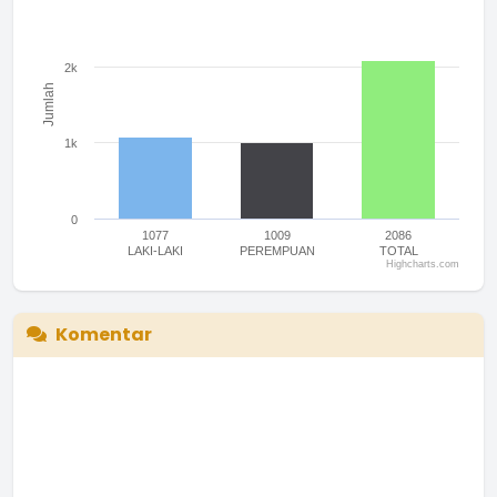
The chart has 1 Y axis displaying Jumlah. Range: 0 to 3000.
2k
Jumlah
1k
0
1077
1009
2086
LAKI-LAKI
PEREMPUAN
TOTAL
Highcharts.com
End of interactive chart.
Komentar