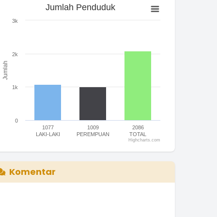
Jumlah Penduduk
Jumlah Penduduk
ar chart with 3 bars.
3k
he chart has 1 X axis displaying categories.
he chart has 1 Y axis displaying Jumlah. Range: 0 to 3000.
2k
Jumlah
1k
0
1077
1009
2086
LAKI-LAKI
PEREMPUAN
TOTAL
Highcharts.com
nd of interactive chart.
Komentar