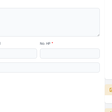
l
No. HP
*