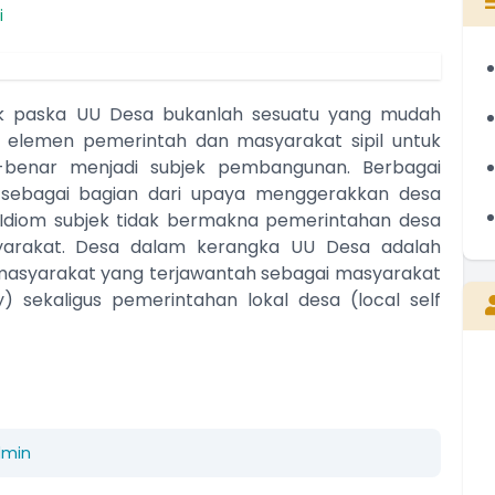
i
k paska UU Desa bukanlah sesuatu yang mudah
eh elemen pemerintah dan masyarakat sipil untuk
benar menjadi subjek pembangunan. Berbagai
 sebagai bagian dari upaya menggerakkan desa
Idiom subjek tidak bermakna pemerintahan desa
yarakat. Desa dalam kerangka UU Desa adalah
masyarakat yang terjawantah sebagai masyarakat
 sekaligus pemerintahan lokal desa (local self
I WAYAN NYEPEG
Perbekel
dmin
Belum Rekam Kehadiran