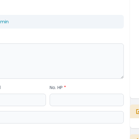
dmin
l
No. HP
*