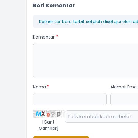
Beri Komentar
Komentar baru terbit setelah disetujui oleh a
Komentar
*
AN SUDARMI
NI NENGAH RASTITI
ota BPD
Anggota BPD
am Kehadiran
Belum Rekam Kehadiran
Nama
*
Alamat Emai
[Ganti
Gambar]