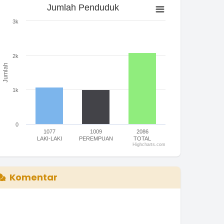
Jumlah Penduduk
Jumlah Penduduk
ar chart with 3 bars.
3k
he chart has 1 X axis displaying categories.
he chart has 1 Y axis displaying Jumlah. Range: 0 to 3000.
2k
Jumlah
1k
0
1077
1009
2086
LAKI-LAKI
PEREMPUAN
TOTAL
Highcharts.com
nd of interactive chart.
Komentar