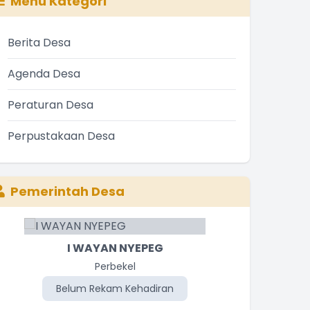
Menu Kategori
Berita Desa
Agenda Desa
Peraturan Desa
Perpustakaan Desa
Pemerintah Desa
I WAYAN NYEPEG
I MADE PUJANA
Staf Desa
Perbekel
Belum Rekam Kehadiran
Belum Rekam Kehadiran
Be