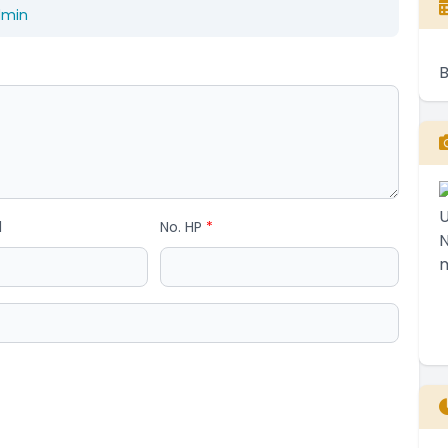
dmin
l
No. HP
*