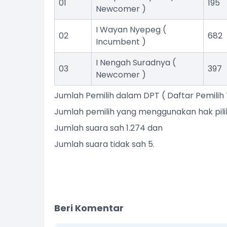
01
195
Newcomer )
I Wayan Nyepeg (
02
682
Incumbent )
I Nengah Suradnya (
03
397
Newcomer )
Jumlah Pemilih dalam DPT ( Daftar Pemilih T
AN SUDARMI
NI NENGAH RASTITI
Jumlah pemilih yang menggunakan hak pilih
ota BPD
Anggota BPD
Jumlah suara sah 1.274 dan
am Kehadiran
Belum Rekam Kehadiran
Jumlah suara tidak sah 5.
Beri Komentar