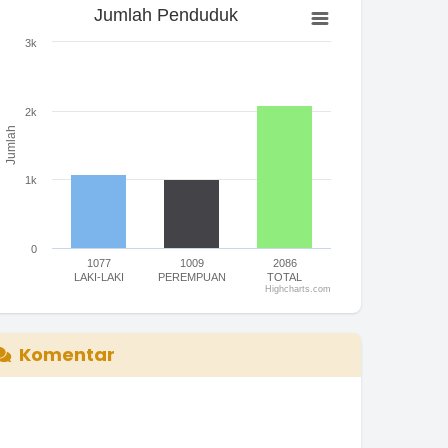
Jumlah Penduduk
Jumlah Penduduk
ar chart with 3 bars.
3k
he chart has 1 X axis displaying categories.
he chart has 1 Y axis displaying Jumlah. Range: 0 to 3000.
2k
Jumlah
1k
0
1077
1009
2086
LAKI-LAKI
PEREMPUAN
TOTAL
Highcharts.com
nd of interactive chart.
Komentar