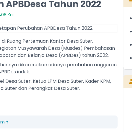
n APBDesa Tahun 2022
08 Kali
 di Ruang Pertemuan Kantor Desa Suter,
kegiatan Musyawarah Desa (Musdes) Pembahasan
patan dan Belanja Desa (APBDes) tahun 2022.
 tahunnya dikarenakan adanya perubahan anggaran
PBDes induk.
l Desa Suter, Ketua LPM Desa Suter, Kader KPM,
a Suter dan Perangkat Desa Suter.
I MADE PUJANA
Staf Desa
dmin
Belum Rekam Kehadiran