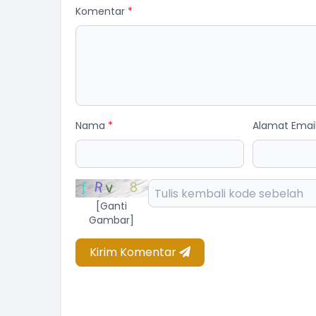
Komentar
*
Nama
*
Alamat Emai
AH RASTITI
ota BPD
am Kehadiran
[Ganti
Gambar]
Kirim Komentar