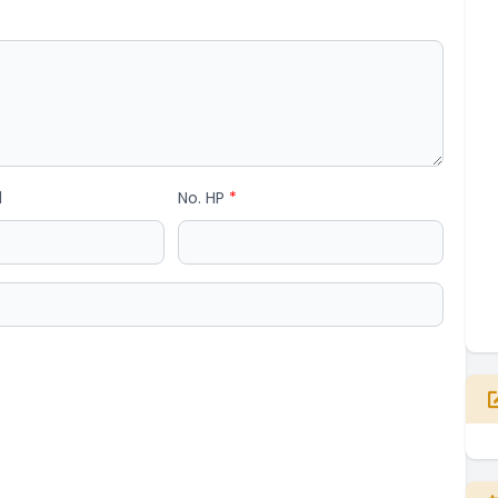
l
No. HP
*