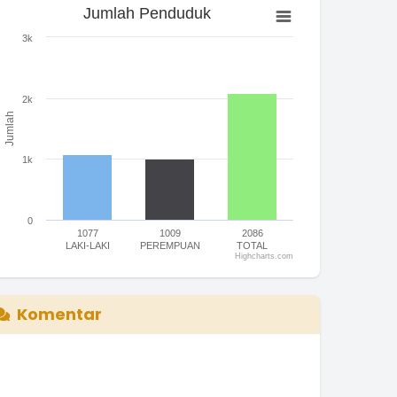
Jumlah Penduduk
Jumlah Penduduk
ar chart with 3 bars.
3k
he chart has 1 X axis displaying categories.
he chart has 1 Y axis displaying Jumlah. Range: 0 to 3000.
2k
Jumlah
1k
0
1077
1009
2086
LAKI-LAKI
PEREMPUAN
TOTAL
Highcharts.com
nd of interactive chart.
Komentar