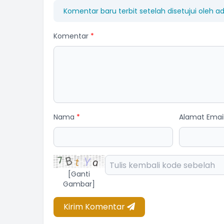
Komentar baru terbit setelah disetujui oleh a
Komentar
*
AN SUDARMI
NI NENGAH RASTITI
ota BPD
Anggota BPD
Nama
*
Alamat Emai
am Kehadiran
Belum Rekam Kehadiran
[Ganti
Gambar]
Kirim Komentar