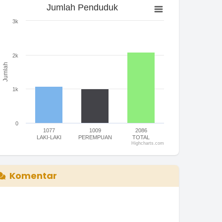
Jumlah Penduduk
Jumlah Penduduk
ar chart with 3 bars.
3k
he chart has 1 X axis displaying categories.
he chart has 1 Y axis displaying Jumlah. Range: 0 to 3000.
2k
Jumlah
1k
0
1077
1009
2086
LAKI-LAKI
PEREMPUAN
TOTAL
Highcharts.com
nd of interactive chart.
Komentar