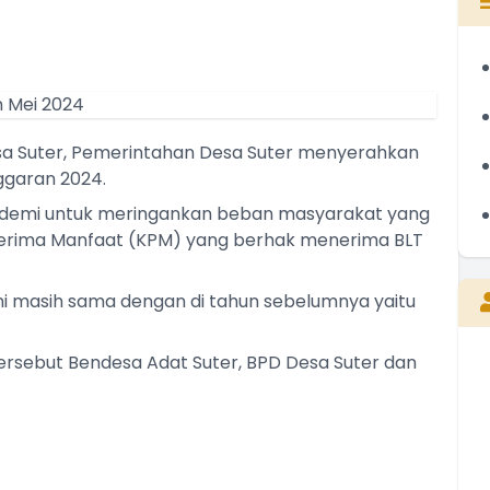
sa Suter, Pemerintahan Desa Suter menyerahkan
ggaran 2024.
 demi untuk meringankan beban masyarakat yang
erima Manfaat (KPM) yang berhak menerima BLT
ini masih sama dengan di tahun sebelumnya yaitu
ersebut Bendesa Adat Suter, BPD Desa Suter dan
I WAYAN NYEPEG
Perbekel
Belum Rekam Kehadiran