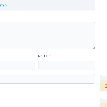
dmin
l
No. HP
*