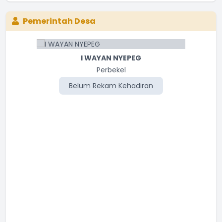
Pemerintah Desa
I WAYAN NYEPEG
I MADE PUJANA
Staf Desa
Perbekel
Belum Rekam Kehadiran
Belum Rekam Kehadiran